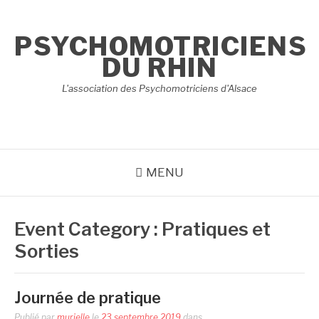
Aller
au
PSYCHOMOTRICIENS
contenu
DU RHIN
L'association des Psychomotriciens d'Alsace
MENU
Event Category :
Pratiques et
Sorties
Journée de pratique
Publié par
murielle
le
23 septembre 2019
dans