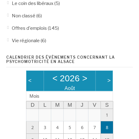
Le coin des libéraux
(5)
Non classé
(6)
Offres d'emplois
(145)
Vie régionale
(6)
CALENDRIER DES ÉVÈNEMENTS CONCERNANT LA
PSYCHOMOTRICITÉ EN ALSACE
<
2026
>
<
>
Août
Mois
D
L
M
M
J
V
S
1
2
3
4
5
6
7
8