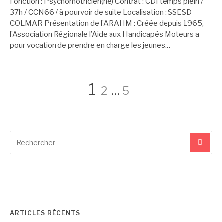
Fonction : Psychomotricien(ne) Contrat : CDI temps plein /
37h / CCN66 / à pourvoir de suite Localisation : SSESD –
COLMAR Présentation de l’ARAHM : Créée depuis 1965,
l’Association Régionale l’Aide aux Handicapés Moteurs a
pour vocation de prendre en charge les jeunes…
Navigation
Page
Page
Page
1
2
…
5
des
Recherche
articles
pour
:
ARTICLES RÉCENTS