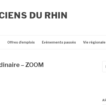
IENS DU RHIN
s
Offres d’emplois
Evènements passés
Vie régionale
dinaire – ZOOM
Re
po
:
A