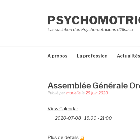
Aller
au
PSYCHOMOTRIC
contenu
L'association des Psychomotriciens d'Alsace
A propos
La profession
Actualité
Assemblée Générale Or
Publié par
murielle
le
29 juin 2020
View Calendar
2020-07-08
19:00 - 21:00
Plus de détails
ici